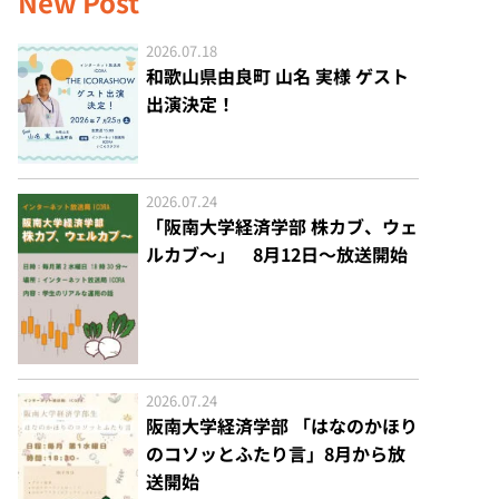
New Post
2026.07.18
和歌山県由良町 山名 実様 ゲスト
出演決定！
2026.07.24
「阪南大学経済学部 株カブ、ウェ
ルカブ～」 8月12日～放送開始
2026.07.24
阪南大学経済学部 「はなのかほり
のコソッとふたり言」8月から放
送開始