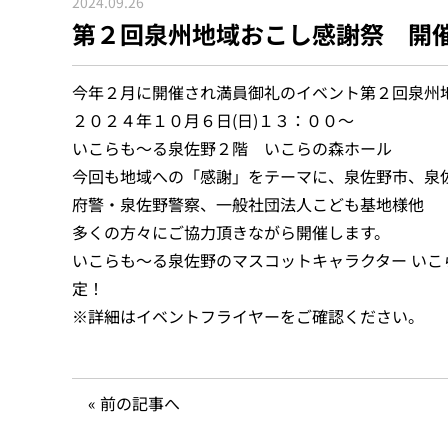
2024.09.26
第２回泉州地域おこし感謝祭 開
今年２月に開催され満員御礼のイベント第２回泉州
２０２４年１０月６日(日)１３：００～
いこらも～る泉佐野２階 いこらの森ホール
今回も地域への「感謝」をテーマに、泉佐野市、泉
府警・泉佐野警察、一般社団法人こども基地様他
多くの方々にご協力頂きながら開催します。
いこらも～る泉佐野のマスコットキャラクター いこ
定！
※詳細はイベントフライヤーをご確認ください。
«
前の記事へ