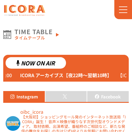
TIME TABLE
タイムテーブル
NOW ON AIR
ORA アーカイブス【夜22時〜翌朝10時】
【ICORA放送局
Instagram
Facebook
oibc_icora
​【大阪初】ショッピングモール発のインターネット放送局「I
CORA」誕生！
音声×映像が織りなす次世代型オウンドメデ
ィア。
取材依頼、出演希望、番組枠のご相談など、新たな発
信の舞台をお探しの方は公式HPよりお気軽にお問い合わせく